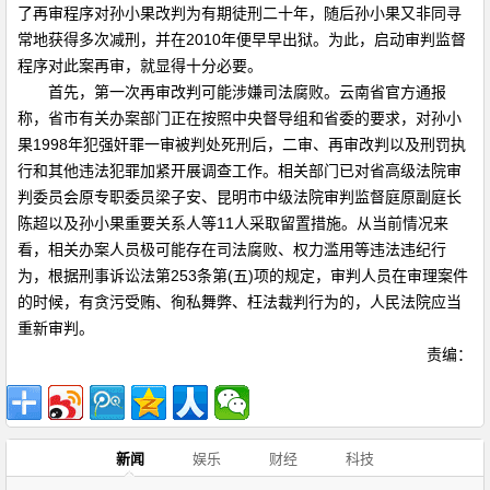
了再审程序对孙小果改判为有期徒刑二十年，随后孙小果又非同寻
常地获得多次减刑，并在2010年便早早出狱。为此，启动审判监督
程序对此案再审，就显得十分必要。
首先，第一次再审改判可能涉嫌司法腐败。云南省官方通报
称，省市有关办案部门正在按照中央督导组和省委的要求，对孙小
果1998年犯强奸罪一审被判处死刑后，二审、再审改判以及刑罚执
行和其他违法犯罪加紧开展调查工作。相关部门已对省高级法院审
判委员会原专职委员梁子安、昆明市中级法院审判监督庭原副庭长
陈超以及孙小果重要关系人等11人采取留置措施。从当前情况来
看，相关办案人员极可能存在司法腐败、权力滥用等违法违纪行
为，根据刑事诉讼法第253条第(五)项的规定，审判人员在审理案件
的时候，有贪污受贿、徇私舞弊、枉法裁判行为的，人民法院应当
重新审判。
责编：
新闻
娱乐
财经
科技