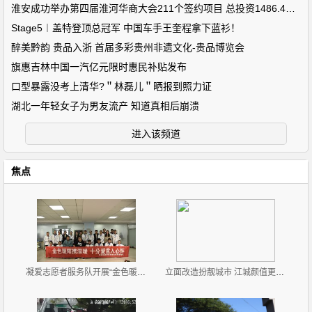
淮安成功举办第四届淮河华商大会211个签约项目 总投资1486.4亿元
Stage5︱盖特登顶总冠军 中国车手王奎程拿下蓝衫！
醉美黔韵 贵品入浙 首届多彩贵州非遗文化-贵品博览会
旗惠吉林中国一汽亿元限时惠民补贴发布
口型暴露没考上清华?＂林磊儿＂晒报到照力证
湖北一年轻女子为男友流产 知道真相后崩溃
进入该频道
焦点
凝爱志愿者服务队开展“金色暖秋，爱不残缺”志愿服务
立面改造扮靓城市 江城颜值更高了！