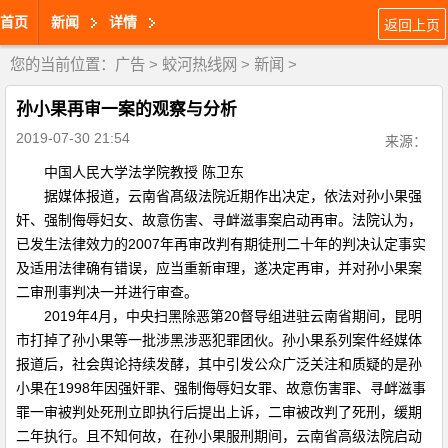
首页
新闻
详情
返回上页
您的当前位置：
广告
>
蛟河热线网
>
新闻
>
孙小果再审一案的观察与分析
2019-07-30 21:54
来源：
中国人民大学法学院教授 陈卫东
据媒体报道，云南省髙级法院近期作出决定，依法对孙小果强
奸、强制侮辱妇女、故意伤害、寻衅滋事案启动再审。法院认为，
已发生法律效力的2007年再审改判有期徒刑二十年的判决认定事实
及适用法律确有错误，应当重新审理，遂决定再审，并对孙小果案
二审刑事判决一并进行审查。
2019年4月，中央扫黑除恶第20督导组进驻云南省期间，昆明
市打掉了孙小果等一批涉黑涉恶犯罪团伙。孙小果系列案件经媒体
报道后，社会舆论持续发酵，其中引发公众广泛关注和质疑的是孙
小果在1998年因强奸罪、强制侮辱妇女罪、故意伤害罪、寻衅滋事
罪一审被判处死刑立即执行后提出上诉，二审被改判了死刑，缓期
二年执行。且不知何故，在孙小果服刑期间，云南省高级法院启动