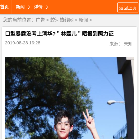
首页
新闻
详情
返回上页
您的当前位置：
广告
>
蛟河热线网
>
新闻
>
口型暴露没考上清华?＂林磊儿＂晒报到照力证
2019-08-28 16:28
来源： 未知