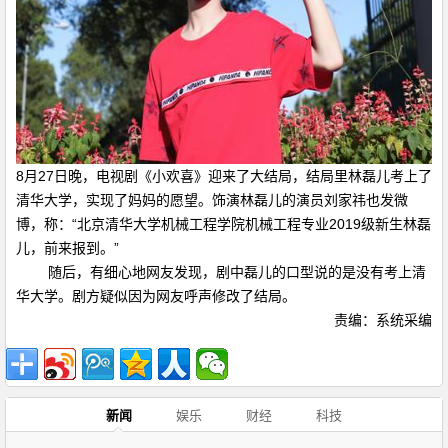
8月27日晚，电视剧《小欢喜》迎来了大结局，结局里林磊儿考上了
清华大学，实现了妈妈的愿望。饰演林磊儿的演员刘家祎也发微
博，称：“
北京清华大学机械工程学院机械工程专业2019级新生林磊
儿，前来报到。
”
随后，有细心地网友发现，剧中磊儿的口型说的是没有考上清
华大学。剧方疑似因为网友呼声修改了结局。
责编：系统采编
新闻
娱乐
财经
科技