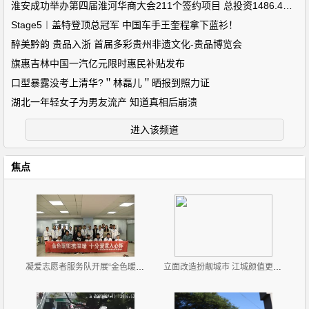
淮安成功举办第四届淮河华商大会211个签约项目 总投资1486.4亿元
Stage5︱盖特登顶总冠军 中国车手王奎程拿下蓝衫！
醉美黔韵 贵品入浙 首届多彩贵州非遗文化-贵品博览会
旗惠吉林中国一汽亿元限时惠民补贴发布
口型暴露没考上清华?＂林磊儿＂晒报到照力证
湖北一年轻女子为男友流产 知道真相后崩溃
进入该频道
焦点
凝爱志愿者服务队开展“金色暖秋，爱不残缺”志愿服务
立面改造扮靓城市 江城颜值更高了！