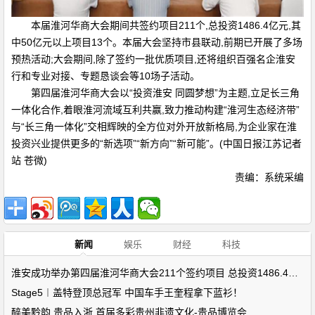
本届淮河华商大会期间共签约项目211个,总投资1486.4亿元,其
中50亿元以上项目13个。本届大会坚持市县联动,前期已开展了多场
预热活动;大会期间,除了签约一批优质项目,还将组织百强名企淮安
行和专业对接、专题恳谈会等10场子活动。
第四届淮河华商大会以“投资淮安 同圆梦想”为主题,立足长三角
一体化合作,着眼淮河流域互利共赢,致力推动构建“淮河生态经济带”
与“长三角一体化”交相辉映的全方位对外开放新格局,为企业家在淮
投资兴业提供更多的“新选项”“新方向”“新可能”。(中国日报江苏记者
站 苍微)
责编：系统采编
新闻
娱乐
财经
科技
淮安成功举办第四届淮河华商大会211个签约项目 总投资1486.4亿元
Stage5︱盖特登顶总冠军 中国车手王奎程拿下蓝衫！
醉美黔韵 贵品入浙 首届多彩贵州非遗文化-贵品博览会