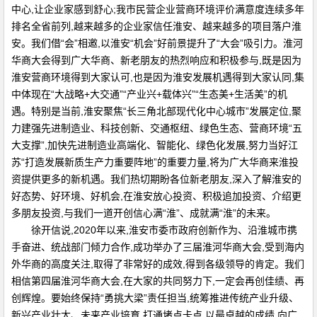
中心,让企业家感到舒心;我市民营企业营商环境评价满意度连续多年
排名全省前列,越来越多的企业家信任淮安、越来越多的项目落户淮
安。我们借“会”相邀,以淮安“机会”好前景提升了“大会”吸引力。淮河
华商大会得到广大华商、新老朋友的热烈响应和积极参与,既是因为
淮安营商环境得到大家认可,也是因为淮安发展机遇得到大家认同,集
中体现在“大战略+大交通”“产业兴+载体兴”“生态美+生活美”的机
遇。特别是当前,淮安聚焦“长三角北部现代化中心城市”发展定位,聚
力建强先进制造业、科技创新、交通枢纽、绿色生态、营商环境“五
大支撑”,加快先进制造业高端化、智能化、绿色化发展,努力当好江
苏“打造发展新质生产力重要阵地”的重要力量,将为广大华商来淮投
资提供更多的新机遇。我们热切期盼各位新老朋友,深入了解淮安的
好态势、好环境、好机会,在淮安放心投资、积极追加投资、介绍更
多朋友投资,与我们一道开创信心满“淮”、成就满“淮”的未来。
徐开信说,2020年以来,淮安市委市政府创新作为、沿淮城市携
手奋进、统战部门倾力合作,成功举办了三届淮河华商大会,受到海内
外华商的高度关注,取得了非常好的成效,得到各级领导的肯定。我们
相信第四届淮河华商大会,在大家的共同努力下,一定会再创佳绩、再
创辉煌。要始终保持“勇挑大梁”责任担当,统筹推进传统产业升级、
新兴产业壮大、未来产业培育,打通堵点卡点,以最卓越的成绩,向广