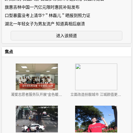
旗惠吉林中国一汽亿元限时惠民补贴发布
口型暴露没考上清华?＂林磊儿＂晒报到照力证
湖北一年轻女子为男友流产 知道真相后崩溃
进入该频道
焦点
凝爱志愿者服务队开展“金色暖秋，爱不残缺”志愿服务
立面改造扮靓城市 江城颜值更高了！