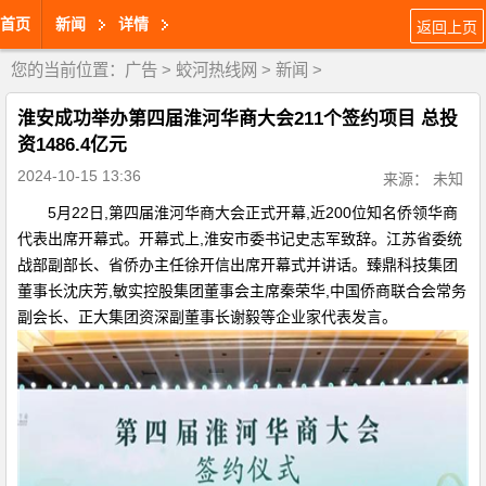
首页
新闻
详情
返回上页
您的当前位置：
广告
>
蛟河热线网
>
新闻
>
淮安成功举办第四届淮河华商大会211个签约项目 总投
资1486.4亿元
2024-10-15 13:36
来源： 未知
5月22日,第四届淮河华商大会正式开幕,近200位知名侨领华商
代表出席开幕式。开幕式上,淮安市委书记史志军致辞。江苏省委统
战部副部长、省侨办主任徐开信出席开幕式并讲话。臻鼎科技集团
董事长沈庆芳,敏实控股集团董事会主席秦荣华,中国侨商联合会常务
副会长、正大集团资深副董事长谢毅等企业家代表发言。