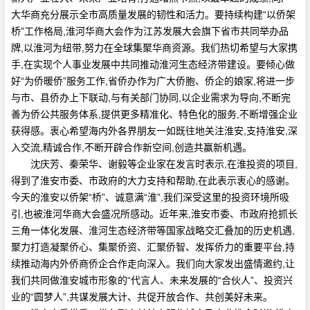
大华商充分展示全市高质量发展的韧性和活力。要持续构建“以侨架
桥”工作格局,淮河华商大会作为江苏发展大会旗下省市共同举办品
牌,以淮河为纽带,努力在全球集聚华商资源。我们热切希望与大家携
手,在实现个人事业发展中共同推动淮河生态经济带建设。要倾心做
好“为侨暖侨”服务工作,省侨办作为广大侨胞、侨企的娘家,将进一步
与市、县侨办上下联动,与有关部门协同,以企业需求为导向,不断完
善为侨公共服务体系,提供更多精准化、特色化的服务,不断增强企业
获得感。衷心希望海内外各界朋友一如既往地关注淮安,支持淮安,深
入交流,精诚合作,不断开辟合作新空间,创造共赢新机遇。
沈庆芳、秦荣华、谢毅等企业家在发言时表示,在淮投资的项目,
得到了淮安市委、市政府的大力支持和帮助,在此表示衷心的感谢。
今天的淮安以侨架“桥”、诚意满“淮”,我们深受这里的投资环境所吸
引,也被淮河华商大会盛况所感动。近年来,淮安市委、市政府抢抓长
三角一体化发展、淮河生态经济带等国家战略交汇叠加的历史机遇,
聚力打造凝聚侨心、集聚侨资、汇聚侨智、发挥侨力的重要平台,持
续推动海内外侨商侨企合作走向深入。我们向大家发出盛情邀约,让
我们共同做淮安城市形象的“代言人、未来发展的“合伙人”、投资兴
业的“圆梦人”,共谋发展大计、共促开放合作、共创美好未来。