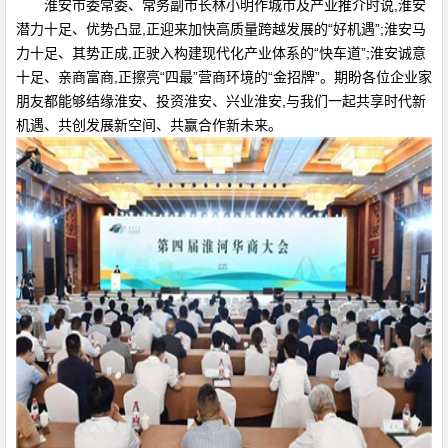
淮安市委常委、常务副市长林小明作城市及产业推介时说,淮安
潜力十足、优势凸显,正迎来加快高质量跨越发展的“好机遇”;淮安马
力十足、其势正成,正驶入构建现代化产业体系的“快车道”;淮安诚意
十足、亲商富商,正擦亮“四最”营商环境的“金招牌”。期盼各位企业家
朋友都能够结缘淮安、投资淮安、兴业淮安,与我们一起共享时代新
机遇、共创发展新空间、共赢合作新未来。