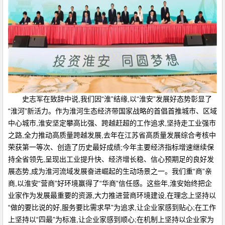
史志军在致辞中说,我们因“淮”结缘,以“淮安”发展好态势彰显了
“淮河”新活力。作为淮河生态经济带国家战略的首倡首推城市、区域
中心城市,淮安坚定攀高比强、跨越赶超的工作追求,坚持走工业强市
之路,全力推动高质量跨越发展,去年在江苏省高质量发展综合考核中
荣获第一等次、创造了历史最好成绩;今年主要经济指标增速继续保
持全省领先,呈现出工业提升快、经济增长稳、信心预期足的良好发
展态势,成为淮河流域发展奋进崛起的生动场景之一。我们重“商”亲
商,以淮安“营商”好环境赢得了“华商”信任感。这些年,淮安始终把企
业家作为发展最重要的资源,大力推进营商环境建设,在理念上坚持以
“做的要比说的好,服务要比需求早”为追求,让企业家感到贴心;在工作
上坚持以“四最”为标准,让企业家感到顺心;在机制上坚持以企业家为