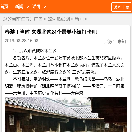
首页
新闻
详情
返回上页
您的当前位置：
广告
>
蛟河热线网
>
新闻
>
春游正当时 来湖北这24个最美小镇打卡吧！
2019-08-28 16:08
来源： 未知
1、武汉市黄陂区木兰乡
名镇名片：木兰乡位于武汉市黄陂北部木兰生态旅游区腹地，
木兰山、木兰湖、木兰川基本都在木兰乡境内，造就了木兰人文之
乡、生态宜居之乡、旅游度假之乡的“三乡”之美誉。
不可错过：荆楚明珠——木兰湖、鹭鸟的天堂——鸟岛、湖北
明清古建筑博物馆（湖北明代藩王博物馆）——明清园、十里画廊
——木兰川、中国历史文化名村——大余湾