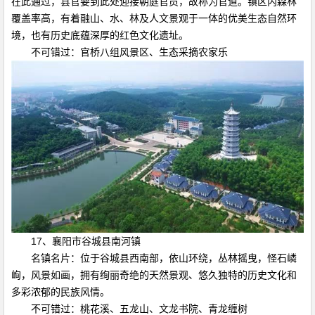
在此通过，县官要到此处迎接朝庭官员，故称为官道。镇区内森林
覆盖率高，有着融山、水、林及人文景观于一体的优美生态自然环
境，也有历史底蕴深厚的红色文化遗址。
不可错过：官桥八组风景区、生态采摘农家乐
17、襄阳市谷城县南河镇
名镇名片：位于谷城县西南部，依山环绕，丛林摇曳，怪石嶙
峋，风景如画，拥有绚丽奇绝的天然景观、悠久独特的历史文化和
多彩浓郁的民族风情。
不可错过：桃花溪、五龙山、文龙书院、青龙缠树