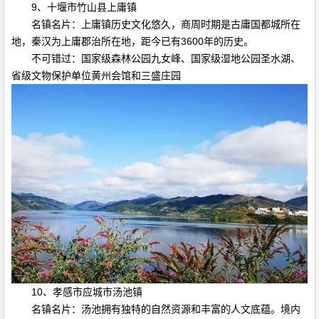
9、十堰市竹山县上庸镇
名镇名片：上庸镇历史文化悠久，商周时期是古庸国都城所在
地，秦汉为上庸郡治所在地，距今已有3600年的历史。
不可错过：国家级森林公园九女峰、国家级湿地公园圣水湖、
省级文物保护单位黄州会馆和三盛庄园
10、孝感市应城市汤池镇
名镇名片：汤池拥有独特的自然资源和丰富的人文底蕴。境内