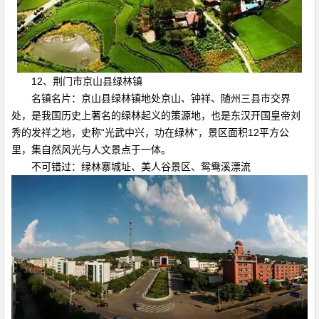
12、荆门市京山县绿林镇
名镇名片：京山县绿林镇地处京山、钟祥、随州三县市交界
处，是我国历史上著名的绿林起义的策源地，也是东汉开国皇帝刘
秀的发祥之地，史称“光武中兴，功在绿林”，景区面积12平方公
里，集自然风光与人文景点于一体。
不可错过：绿林寨城址、美人谷景区、鸳鸯溪漂流