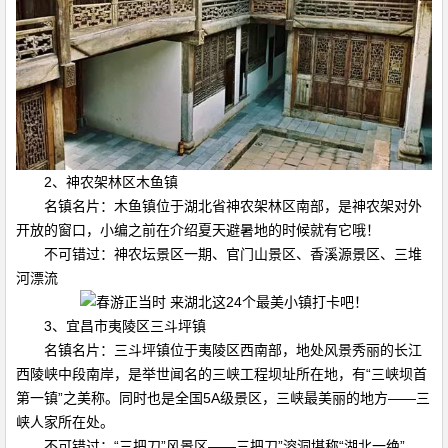
2、神农架林区木鱼镇
名镇名片：木鱼镇位于湖北省神农架林区南部，是神农架对外
开放的窗口，小编之前在介绍夏天避暑地的时候就有它哦！
不可错过：神农坛景区一期、官门山景区、香溪源景区、三堆
河漂流
3、宜昌市夷陵区三斗坪镇
名镇名片：三斗坪镇位于夷陵区西南部，地处风景秀丽的长江
西陵峡中段南岸，是举世闻名的三峡工程坝址所在地，有“三峡坝首
第一镇”之美称。同时也是全国5A级景区，三峡最美丽的地方——三
峡人家所在处。
不可错过：“三把刀”风景区——三把刀”溶洞堪称“湖北一绝”、