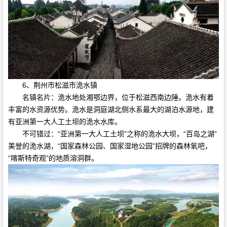
6、荆州市松滋市洈水镇
名镇名片：洈水地处湘鄂边界，位于松滋西南边陲。洈水有着
丰富的水资源优势。洈水是洞庭湖北侧水系最大的湖泊水源地，建
有亚洲第一大人工土坝的洈水水库。
不可错过：“亚洲第一大人工土坝”之称的洈水大坝，“百岛之湖”
美誉的洈水湖，“国家森林公园、国家湿地公园”招牌的森林氧吧，
“喀斯特奇观”的地质溶洞群。