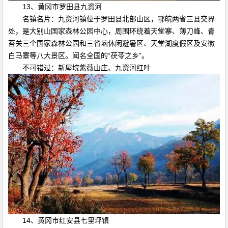
13、黄冈市罗田县九资河
名镇名片：九资河镇位于罗田县北部山区，鄂皖两省三县交界
处，是大别山国家森林公园中心，周围环绕着天堂寨、薄刀峰、青
苔关三个国家森林公园和三省垴休闲避暑区、天堂湖度假区及安徽
白马寨等八大景区。闻名全国的“茯苓之乡”。
不可错过：新屋垸紫薇山庄、九资河红叶
14、黄冈市红安县七里坪镇