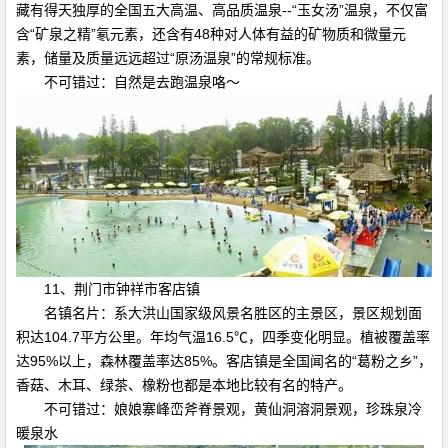
藏有得天独厚的全国五大高温、高品质温泉--“玉女汤”温泉，不仅富
含“矿泉之精”氡元素，还含有48种对人体有益的矿物质和微量元
素，储量及质量远远超过“原汤温泉”的常规标准。
不可错过：自然是去跑温泉咯～
11、荆门市钟祥市客店镇
名镇名片：系大洪山国家级风景名胜区的主景区，景区规划面
积达104.7平方公里。年均气温16.5℃，四季变化明显。植被覆盖率
达95%以上，森林覆盖率达85%。客店镇是全国闻名的“葛粉之乡”，
香菇、木耳、绿茶、橡粉也都是本地比较有名的特产。
不可错过：娘娘寨峰峦斧脊景观，黄仙洞溶洞景观，珍珠泉冷
暖泉水