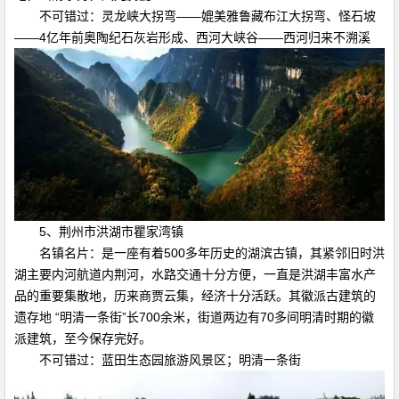
不可错过：灵龙峡大拐弯——媲美雅鲁藏布江大拐弯、怪石坡
——4亿年前奥陶纪石灰岩形成、西河大峡谷——西河归来不溯溪
5、荆州市洪湖市瞿家湾镇
名镇名片：是一座有着500多年历史的湖滨古镇，其紧邻旧时洪
湖主要内河航道内荆河，水路交通十分方便，一直是洪湖丰富水产
品的重要集散地，历来商贾云集，经济十分活跃。其徽派古建筑的
遗存地 “明清一条街”长700余米，街道两边有70多间明清时期的徽
派建筑，至今保存完好。
不可错过：蓝田生态园旅游风景区；明清一条街