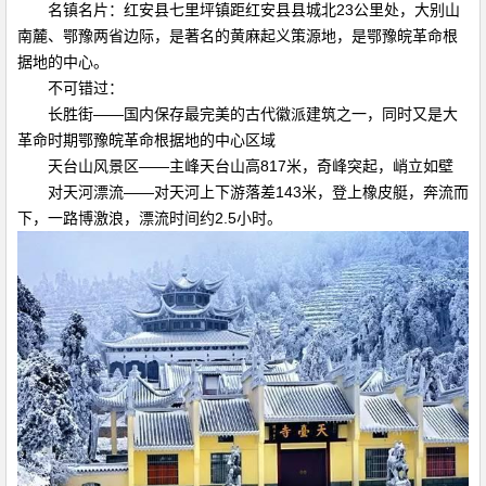
名镇名片：红安县七里坪镇距红安县县城北23公里处，大别山
南麓、鄂豫两省边际，是著名的黄麻起义策源地，是鄂豫皖革命根
据地的中心。
不可错过：
长胜街——国内保存最完美的古代徽派建筑之一，同时又是大
革命时期鄂豫皖革命根据地的中心区域
天台山风景区——主峰天台山高817米，奇峰突起，峭立如壁
对天河漂流——对天河上下游落差143米，登上橡皮艇，奔流而
下，一路博激浪，漂流时间约2.5小时。