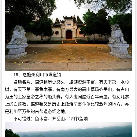
19、恩施州利川市谋道镇
名镇名片：谋道镇历史悠久，旅游资源丰富：有天下第一水杉
树，有天下第一寨鱼木寨，有南方最大的高山草场齐岳山，有占山
为王的土家皇帝之称的船头赛，有人鬼同屋近百年碑屋，有女儿寨
上的白莲教，谋道镇又是历史上政治军事斗争比较激烈的地方，亦
是利川至万州的古盐道必经之地。
不可错过：鱼木寨、齐岳山、“四节莲响”