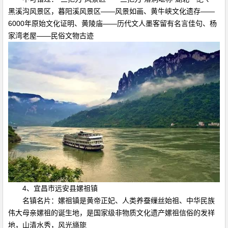
黑溪沟风景区，暮阳溪风景区——风景如画、黄牛峡文化遗存——
6000年原始文化证明、黄陵庙——历代文人墨客留有名言佳句、杨
家湾老屋——民俗文物古迹
4、宜昌市远安县嫘祖镇
名镇名片：嫘祖镇是黄帝正妃、人类养蚕缫丝始祖、中华民族
伟大母亲嫘祖的诞生地，是国家级非物质文化遗产嫘祖信俗的发祥
地，山清水秀，风光旖旎