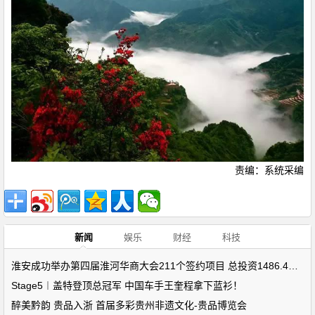
责编：系统采编
新闻
娱乐
财经
科技
淮安成功举办第四届淮河华商大会211个签约项目 总投资1486.4亿元
Stage5︱盖特登顶总冠军 中国车手王奎程拿下蓝衫！
醉美黔韵 贵品入浙 首届多彩贵州非遗文化-贵品博览会