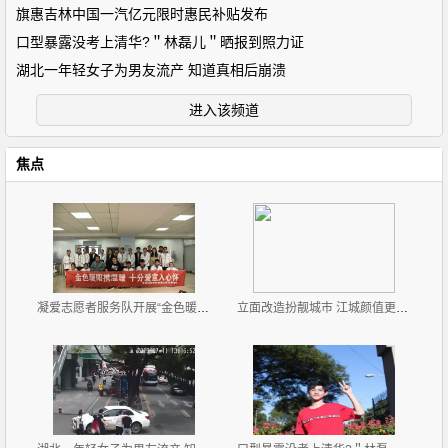
旗惠吉林中国一汽亿元限时惠民补贴发布
口型暴露没考上清华?＂林磊儿＂晒报到照力证
湖北一年轻女子为男友流产 知道真相后崩溃
进入该频道
焦点
凝爱志愿者服务队开展“金色暖秋，爱不残缺”志愿服务
立面改造扮靓城市 江城颜值更高了！