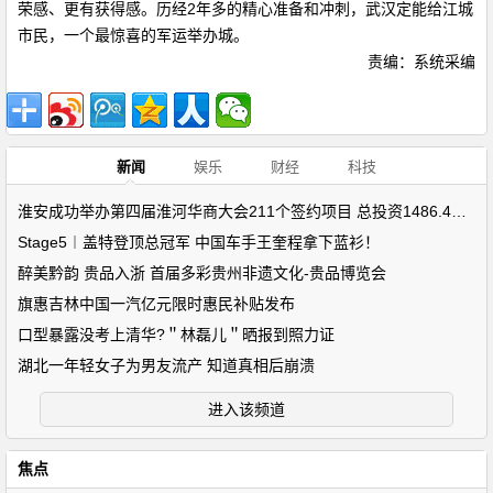
荣感、更有获得感。历经2年多的精心准备和冲刺，武汉定能给江城
市民，一个最惊喜的军运举办城。
责编：系统采编
新闻
娱乐
财经
科技
淮安成功举办第四届淮河华商大会211个签约项目 总投资1486.4亿元
Stage5︱盖特登顶总冠军 中国车手王奎程拿下蓝衫！
醉美黔韵 贵品入浙 首届多彩贵州非遗文化-贵品博览会
旗惠吉林中国一汽亿元限时惠民补贴发布
口型暴露没考上清华?＂林磊儿＂晒报到照力证
湖北一年轻女子为男友流产 知道真相后崩溃
进入该频道
焦点