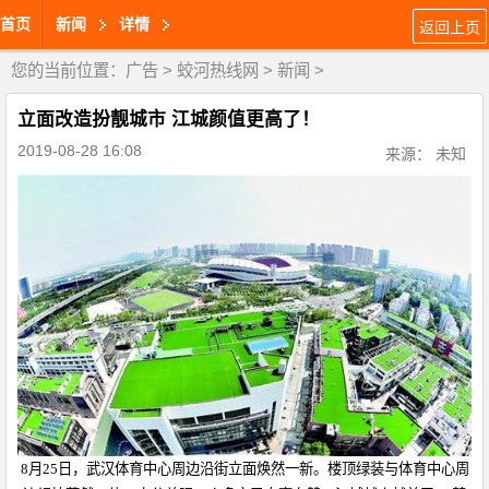
首页
新闻
详情
返回上页
您的当前位置：
广告
>
蛟河热线网
>
新闻
>
立面改造扮靓城市 江城颜值更高了！
2019-08-28 16:08
来源： 未知
8月25日，武汉体育中心周边沿街立面焕然一新。楼顶绿装与体育中心周