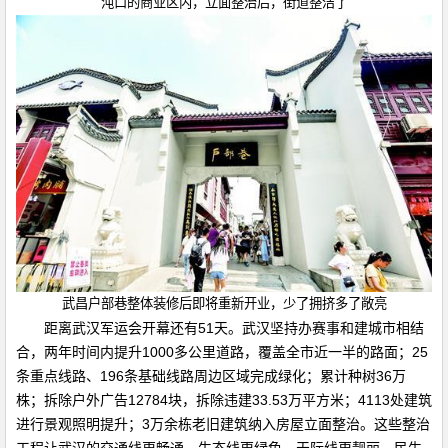
沌口的商业区内，立面整治后，街道整洁了
武昌户部巷整体装修后即将重新开业，少了拥挤多了敞亮
距离武汉军运会开幕还有51天。武汉坚持办赛事和建城市相结
合，两年时间内提升1000多公里道路，覆盖全市近一半的路面；25
条重点线路、196条基础线路周边区域完成绿化；累计种树36万
株；拆除户外广告12784块，拆除违建33.53万平方米；4113处建筑
进行景观照明提升；3万余栋老旧建筑纳入房屋立面整治。这些整治