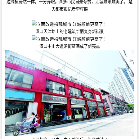
边绿植蔚然一体，十分养眼。众多市民自豪夸赞，江城越来越美了。 楚
天都市报记者李辉摄
汉口天津路上的老建筑华丽变身新街景
汉口中山大道沿街壁画成了新亮点