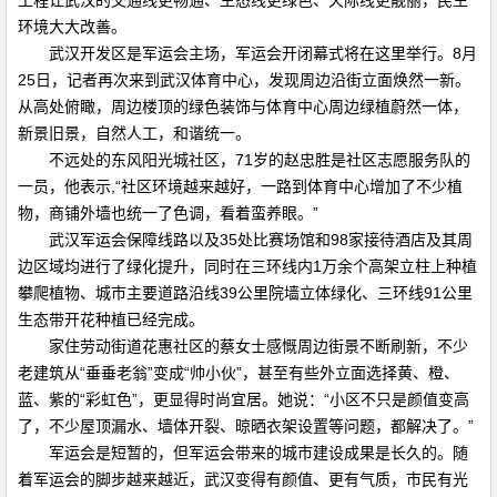
工程让武汉的交通线更畅通、生态线更绿色、天际线更靓丽，民生
环境大大改善。
武汉开发区是军运会主场，军运会开闭幕式将在这里举行。8月
25日，记者再次来到武汉体育中心，发现周边沿街立面焕然一新。
从高处俯瞰，周边楼顶的绿色装饰与体育中心周边绿植蔚然一体，
新景旧景，自然人工，和谐统一。
不远处的东风阳光城社区，71岁的赵忠胜是社区志愿服务队的
一员，他表示,“社区环境越来越好，一路到体育中心增加了不少植
物，商铺外墙也统一了色调，看着蛮养眼。”
武汉军运会保障线路以及35处比赛场馆和98家接待酒店及其周
边区域均进行了绿化提升，同时在三环线内1万余个高架立柱上种植
攀爬植物、城市主要道路沿线39公里院墙立体绿化、三环线91公里
生态带开花种植已经完成。
家住劳动街道花惠社区的蔡女士感慨周边街景不断刷新，不少
老建筑从“垂垂老翁”变成“帅小伙”，甚至有些外立面选择黄、橙、
蓝、紫的“彩虹色”，更显得时尚宜居。她说：“小区不只是颜值变高
了，不少屋顶漏水、墙体开裂、晾晒衣架设置等问题，都解决了。”
军运会是短暂的，但军运会带来的城市建设成果是长久的。随
着军运会的脚步越来越近，武汉变得有颜值、更有气质，市民有光