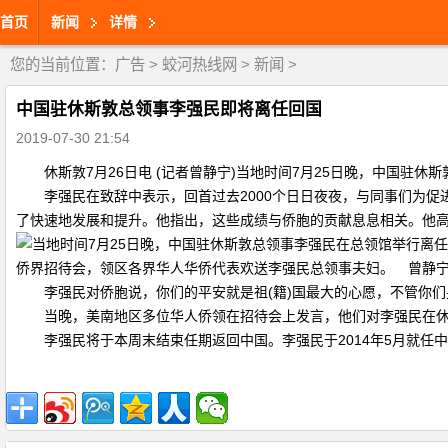
首页
新闻
详情
您的当前位置：
广告
>
蛟河热线网
>
新闻
>
中国驻休斯敦总领事李强民即将离任回国
2019-07-30 21:54
休斯敦7月26日电 (记者曾静宁)当地时间7月25日晚，中国驻休
李强民在致辞中表示，回首过去2000个日日夜夜，与同事们为促
了快速地发展和提升。他指出，这些成绩与侨胞的贡献息息相关。他
侨界招待会，领区各界华人华侨代表欢送李强民总领事夫妇。 曾静宁
李强民对侨胞说，你们的平安就是祖(籍)国最大的心愿，不管你们身
当晚，美南地区多位华人侨领在招待会上发言，他们对李强民在休
李强民将于本周末结束任期返回中国。李强民于2014年5月就任中