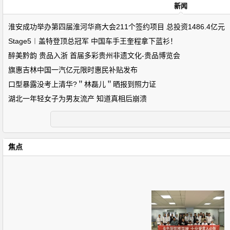
新闻
淮安成功举办第四届淮河华商大会211个签约项目 总投资1486.4亿元
Stage5︱盖特登顶总冠军 中国车手王奎程拿下蓝衫！
醉美黔韵 贵品入浙 首届多彩贵州非遗文化-贵品博览会
旗惠吉林中国一汽亿元限时惠民补贴发布
口型暴露没考上清华?＂林磊儿＂晒报到照力证
湖北一年轻女子为男友流产 知道真相后崩溃
焦点