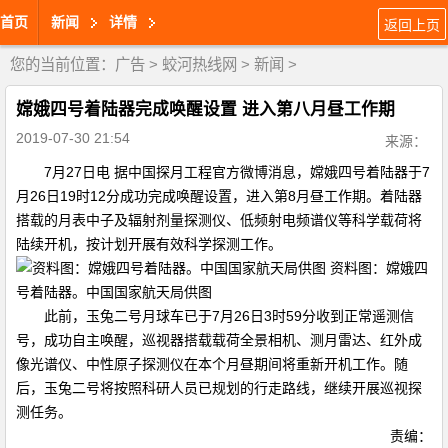
首页
新闻
详情
返回上页
您的当前位置：
广告
>
蛟河热线网
>
新闻
>
嫦娥四号着陆器完成唤醒设置 进入第八月昼工作期
2019-07-30 21:54
来源：
7月27日电 据中国探月工程官方微博消息，​​嫦娥四号着陆器于7
月26日19时12分成功完成唤醒设置，进入第8月昼工作期。着陆器
搭载的月表中子及辐射剂量探测仪、低频射电频谱仪等科学载荷将
陆续开机，按计划开展有效科学探测工作。
资料图：嫦娥四
号着陆器。中国国家航天局供图
此前，玉兔二号月球车已于7月26日3时59分收到正常遥测信
号，成功自主唤醒，巡视器搭载载荷全景相机、测月雷达、红外成
像光谱仪、中性原子探测仪在本个月昼期间将重新开机工作。随
后，玉兔二号将按照科研人员已规划的行走路线，继续开展巡视探
测任务。
责编：