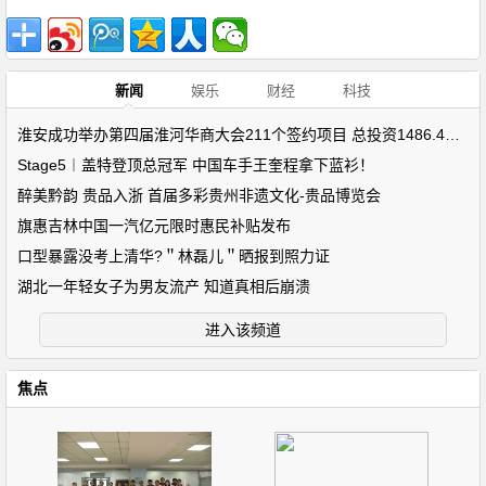
新闻
娱乐
财经
科技
淮安成功举办第四届淮河华商大会211个签约项目 总投资1486.4亿元
Stage5︱盖特登顶总冠军 中国车手王奎程拿下蓝衫！
醉美黔韵 贵品入浙 首届多彩贵州非遗文化-贵品博览会
旗惠吉林中国一汽亿元限时惠民补贴发布
口型暴露没考上清华?＂林磊儿＂晒报到照力证
湖北一年轻女子为男友流产 知道真相后崩溃
进入该频道
焦点