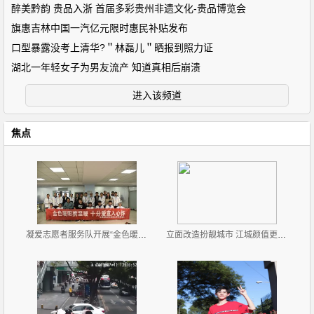
醉美黔韵 贵品入浙 首届多彩贵州非遗文化-贵品博览会
旗惠吉林中国一汽亿元限时惠民补贴发布
口型暴露没考上清华?＂林磊儿＂晒报到照力证
湖北一年轻女子为男友流产 知道真相后崩溃
进入该频道
焦点
凝爱志愿者服务队开展“金色暖秋，爱不残缺”志愿服务
立面改造扮靓城市 江城颜值更高了！