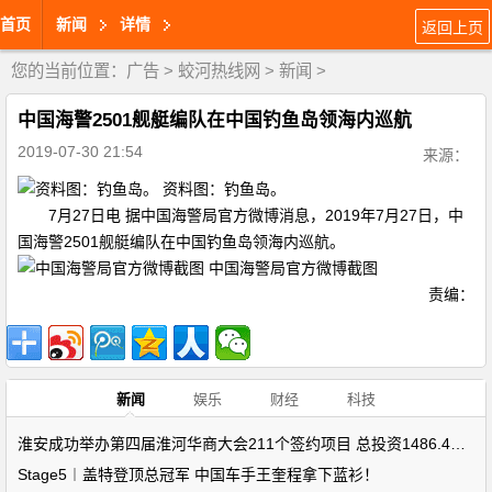
首页
新闻
详情
返回上页
您的当前位置：
广告
>
蛟河热线网
>
新闻
>
中国海警2501舰艇编队在中国钓鱼岛领海内巡航
2019-07-30 21:54
来源：
资料图：钓鱼岛。
7月27日电 据中国海警局官方微博消息，2019年7月27日，中
国海警2501舰艇编队在中国钓鱼岛领海内巡航。 ​​​​
中国海警局官方微博截图
责编：
新闻
娱乐
财经
科技
淮安成功举办第四届淮河华商大会211个签约项目 总投资1486.4亿元
Stage5︱盖特登顶总冠军 中国车手王奎程拿下蓝衫！